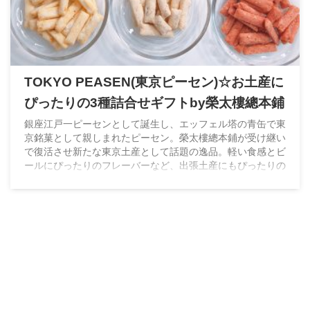
TOKYO PEASEN(東京ピーセン)☆お土産に
ぴったりの3種詰合せギフトby榮太樓總本鋪
銀座江戸一ピーセンとして誕生し、エッフェル塔の青缶で東
京銘菓として親しまれたピーセン。榮太樓總本鋪が受け継い
で復活させ新たな東京土産として話題の逸品。軽い食感とビ
ールにぴったりのフレーバーなど、出張土産にもぴったりの
揚げおかきです。