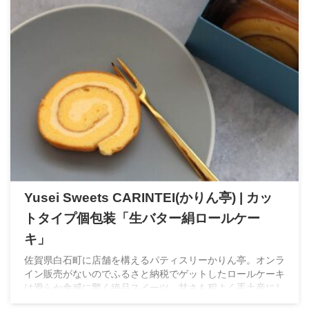
Yusei Sweets CARINTEI(かりん亭) | カッ
トタイプ個包装「生バター絹ロールケー
キ」
佐賀県白石町に店舗を構えるパティスリーかりん亭。オンラ
イン販売がないのでふるさと納税でゲットしたロールケーキ
は滑らか食感に驚く絶品スイーツ。甘さも程よく手土産にし
たら絶対喜ばれる逸品。