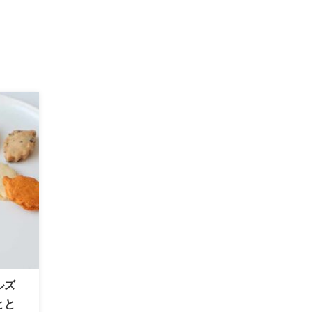
ヒルズ
とと