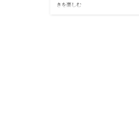
きを楽しむ
Patisserie GIN NO MORI 麻布台ヒルズ
「銀の森プティボワ」を実食レビュー。し
りした夜にお酒と合わせて楽しめる特別な
ーツをご紹介します。