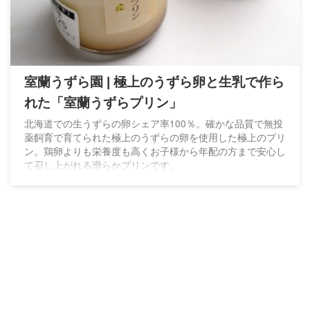
室蘭うずら園 | 極上のうずら卵と生乳で作ら
れた「室蘭うずらプリン」
北海道での生うずらの卵シェア率100％。確かな品質で無投
薬飼育で育てられた極上のうずらの卵を使用した極上のプリ
ン。鶏卵よりも栄養度も高くお子様から年配の方まで安心し
て召し上がれる滑らかプリンです。