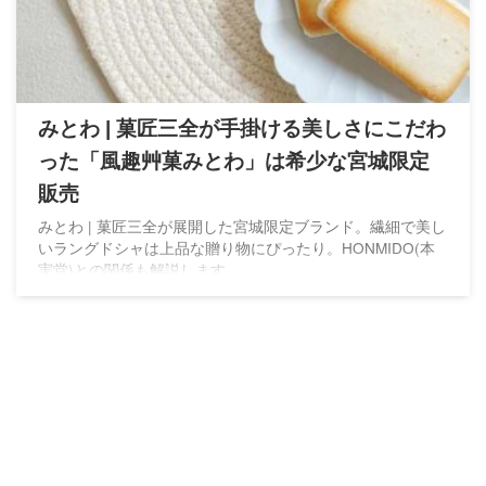
みとわ | 菓匠三全が手掛ける美しさにこだわ
った「風趣艸菓みとわ」は希少な宮城限定
販売
みとわ | 菓匠三全が展開した宮城限定ブランド。繊細で美し
いラングドシャは上品な贈り物にぴったり。HONMIDO(本
実堂)との関係も解説します。