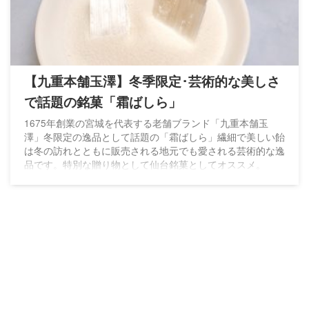
【九重本舗玉澤】冬季限定･芸術的な美しさ
で話題の銘菓「霜ばしら」
1675年創業の宮城を代表する老舗ブランド「九重本舗玉
澤」冬限定の逸品として話題の「霜ばしら」繊細で美しい飴
は冬の訪れとともに販売される地元でも愛される芸術的な逸
品です。特別な贈り物として仙台銘菓としてオススメ。