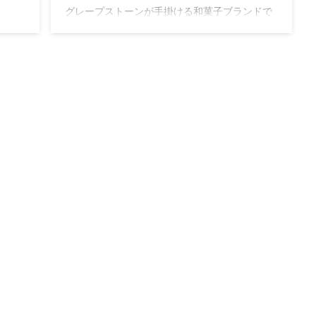
グレープストーンが手掛ける和菓子ブランドで
鎌倉に本店を構える人気ブランド。ほんのり甘
ドで
いおせんべいに滑らかなクリームを挟んだ鎌倉
品で
菓子「鎌倉半月」はお土産に人気の商品。
コレ
ジで
産に