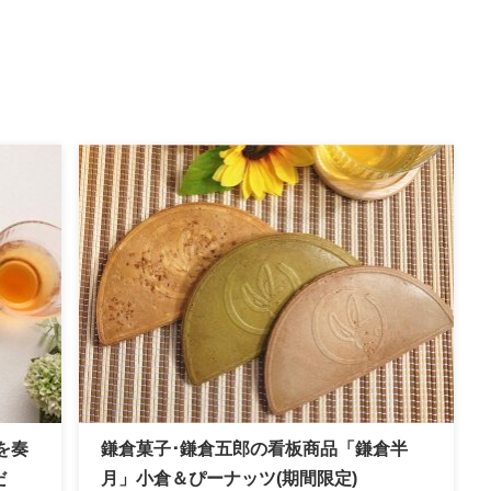
を奏
鎌倉菓子･鎌倉五郎の看板商品「鎌倉半
だ
月」小倉＆ぴーナッツ(期間限定)