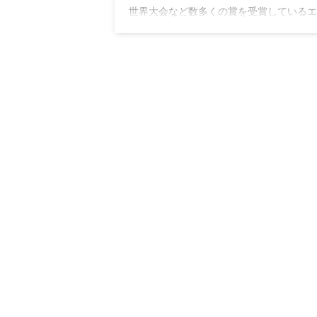
世界大会など数多くの賞を受賞しているエ
クティブシェフパティシエ徳永純司監修の
のホテルスイーツ。オンライン販売のない
菓子は三越伊勢丹限定販売の希少なスイー
ホテルクオリティで大切な方へ贈り物にぴ
りです。