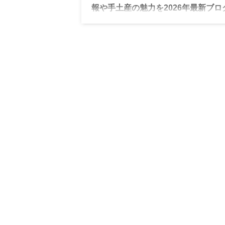
報や手土産の魅力を2026年最新ブロ
紹介
クラシカ お菓子（klasic） 仙台の催事で
のミニクグロフを実食。クッキーで人気の
情報や、手土産に喜ばれる上品でクラシッ
味わいの魅力を詳しく紹介します。