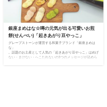
銀座まめはな☆噂の元気が出る可愛いお煎
餅(せんべい)「起きあがり豆やっこ」
グレープストーンが運営する和菓子ブランド「銀座まめは
な」
。話題のお土産として人気の「起きあがり豆やっこ」はめげ
ない・まけない・へこたれないの3つのメッセージが込めら
れた素敵なお煎餅。クスッと元気になれる贈り物やお土産に
ぴったりです。