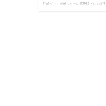
江崎グリコがポッキーの高級版として誕生
たバトンドール。高級な大人スイーツとし
土産、贈り物に人気があります。季節ごと
レーバーも多く、詰め合わせギフトがオス
メ。