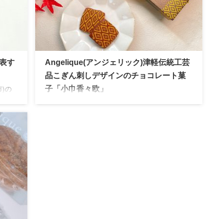
代表す
Angelique(アンジェリック)津軽伝統工芸
品こぎん刺しデザインのチョコレート菓
)の
子「小巾香々欧」
銘酒
お取り寄せ,原材料,パッケージ,内容,アレルギー,
。驚
ラインアップ,店舗,ラッピング,スイーツ,贈り物,
人の
ギフト,贈答品,手みやげ,手土産,プレゼント,お土
産,おみやげ,青森,弘前,津軽塗,フォトジェニッ
ク,インスタ映え,Angelique,アンジェリック,津
軽香々欧州,話題