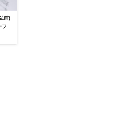
ク弘前)
ーフ
「ア
も多
が有
！