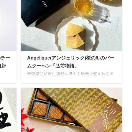
のチー
Angelique(アンジェリック)桜の町のバー
は評
ムクーヘン「弘前物語」
青森県弘前市に店舗を構える地元で愛されるア
ンジェリック。地元素材を使用した美しいスイ
万個売
ーツが魅力的です。旨味がギュッと閉じ込めら
げの
れて後を引く美味しさのバームクーヘンはお土
産にぴったりの逸品