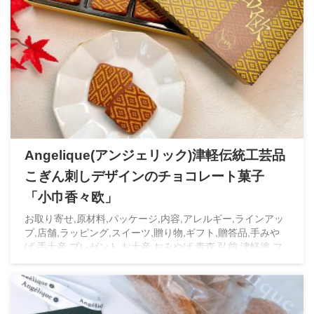
Angelique(アンジェリック)津軽伝統工芸品
こぎん刺しデザインのチョコレート菓子
「小巾香々欧」
お取り寄せ,原材料,パッケージ,内容,アレルギー,ラインアッ
プ,店舗,ラッピング,スイーツ,贈り物,ギフト,贈答品,手みや
げ,手土産,プレゼント,お土産,おみやげ,青森,弘前,津軽塗,フ
ォトジェニック,インスタ映え,Angelique,アンジェリック,津
軽香々欧州,話題