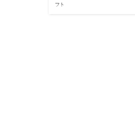
フト
日本初のプレミアムモダンおこし専門店と
誕生したアンドオコシ。おこしの老舗であ
みだ池大黒と阪急百貨店のコラボ商品で店
阪急うめだ本店のみ。現代風にアレンジさ
おこしは今までのイメージを覆すおしゃれ
品。