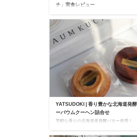
チ」実食レビュー
ホレンディッシェ・カカオシュトゥーベ 
の由緒ある伝統菓子ブランドで三越伊勢丹
ープにのみ店舗を構えています。店舗限定
沢なミルフィーユで秋のカフェタイムを満
YATSUDOKI | 香り豊かな北海道発
ーバウムクーヘン詰合せ
芳醇な香りの北海道産発酵バター使用！
YATSUDOKIのバウムクーヘン2種セット
装のカットタイプなので、手土産や贈り物