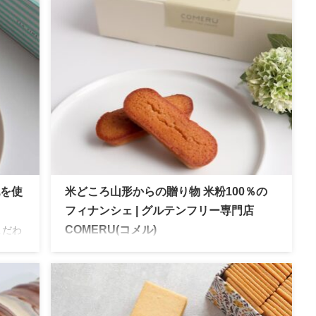
乳を使
米どころ山形からの贈り物 米粉100％の
フィナンシェ | グルテンフリー専門店
こだわ
COMERU(コメル)
ラス
山形県酒田市の話題のグルテンフリースイーツ
専門店。フィンガーサイズのフィナンシェはも
っちり食感で、焦がしバターがクセになる贅沢
な一品