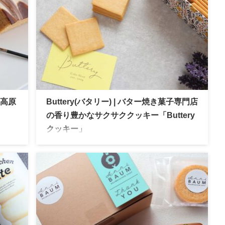
う高原
Buttery(バタリー) | バター焼き菓子専門店
の香り豊かなサクサククッキー「Buttery
クッキー」
バウム
2019年名古屋名駅に誕生したバター焼き菓子専
おす
門店。バターにこだわり極力添加物を加えない
スイーツ。缶にびっしり詰まったクッキーは優
しい甘さでサクッサク食感が特徴