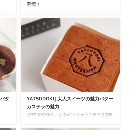
登場！
ドイツ
ユーハイム 2025年の新作「フィナドレーヌ」
グル
は、焼き菓子とフィナンシェが一度に楽しめる
の贅
二刀流スイーツ。冷やしても美味しく、夏にも
喫。
ぴったりの新感覚お菓子です。
酵バタ
YATSUDOKI | 大人スイーツの魅力バター
カステラの魅力
YATSUDOKI(やつどき)のバターカステラは濃厚
。個包
な卵の風味が特徴の大人スイーツ。ちょっとし
に最
た手土産やお茶請けにぴったりです。