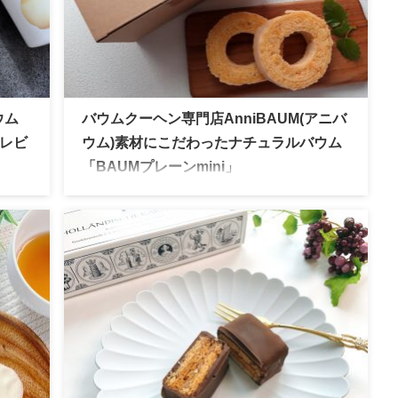
ウム
バウムクーヘン専門店AnniBAUM(アニバ
レビ
ウム)素材にこだわったナチュラルバウム
「BAUMプレーンmini」
ンキュ
2018年に誕生したアトリエアニバーサリーの姉
BOX
妹ブランド。気軽に立ち寄れるバウムクーヘン
いサ
専門店として話題のブランドです。ほぼ無添加
介し
の素材にこだわったふわふわ生地のバウムクー
ヘンはケーキのような柔らかさとしっとり感が
特徴。