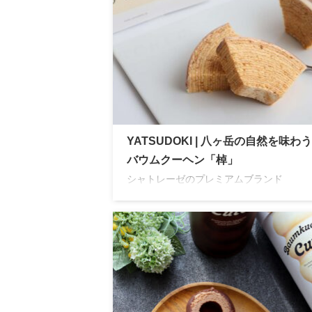
YATSUDOKI | 八ヶ岳の自然を味わ
バウムクーヘン「棹」
シャトレーゼのプレミアムブランド
「YATSUDOKI」白樺シロップ入りの高原
クーヘン棹は、無添加で健康志向の方にも
すめの逸品