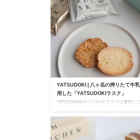
適。
YATSUDOKI | 八ヶ岳の搾りたて牛
用した「YATSUDOKIラスク」
YATSUDOKI(やつどき)のラスクは素材に
った贅沢な味わいが特徴。シャトレーゼの
クとの違いは？