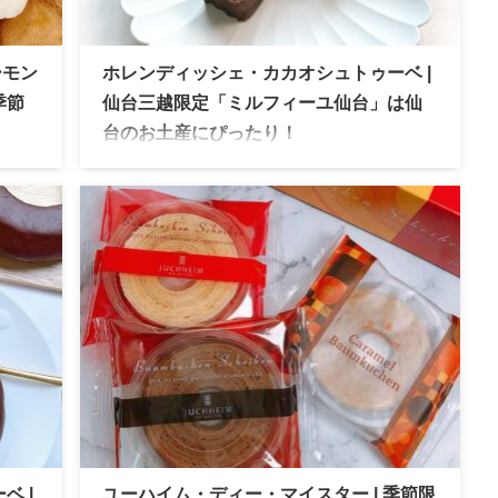
ーモン
ホレンディッシェ・カカオシュトゥーベ |
季節
仙台三越限定「ミルフィーユ仙台」は仙
台のお土産にぴったり！
ド＆マ
ホレンディッシェ・カカオシュトゥーベ ドイツ
しい
の由緒ある伝統菓子ブランドで三越伊勢丹グル
楽し
ープにのみ店舗を構えています。仙台三越限定
のミルフィーユは仙台みやげにぴったり！
ベ |
ユーハイム・ディー・マイスター | 季節限