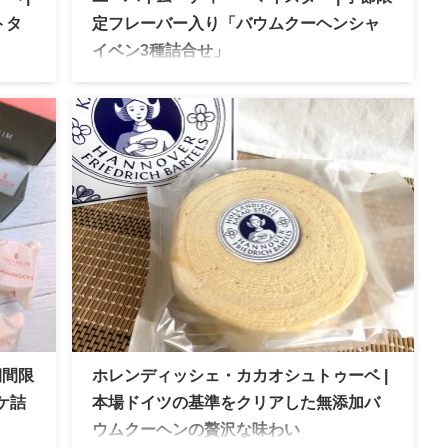
トタ
定フレーバー入り「バウムクーヘンシャ
イベン3種詰合せ」
店頭限
ユーハイム・ディー・マイスター 季節限定 メイ
贅沢
プルフレーバー入りの個包装バウム「バウムク
ーヘンシャイベン」を秋の贈り物にしてみませ
んか？
期間限
ホレンディッシェ・カカオシュトゥーベ |
ケ詰
本場ドイツの基準をクリアした無添加バ
ウムクーヘンの贅沢な味わい