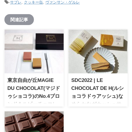
-
サブレ
,
クッキー缶
,
ヴァンサン・ゲルレ
関連記事
東京自由が丘MAGIE
SDC2022 | LE
DU CHOCOLAT(マジド
CHOCOLAT DE H(ルシ
ゥショコラ)のNo.4ブロ
ョコラドゥアッシュ)な
ンド＆ルビーチョコレ
めらかなガナッシュサ
ート
ンド「ショコラブリッ
東京自由が丘に店舗を構える
ク」
チョコレート専門店。ビーン
日本を代表するショコラティ