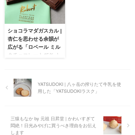
トゥバー製法にこだわってお
エである辻口博啓さんのブラ
り季節ごとに仕入れるカカオ
ンド。日本の素材を生かした
にもこだわっています。第4の
ショコラが看板商品ですが、
チョコレートと呼ばれるブロ
こちらのショコラブリックも
ンドを流行させたブランドと
食べごたえのあるショコラを
ショコラマダガスカル |
しても知られています
堪能できる逸品。
杏仁を思わせる余韻が
広がる「ロベール ミル
クチョコレート45％ ト
ンカナッツ」
ショコラマダガスカル マダガ
スカル産カカオを使用した
YATSUDOKI | 八ヶ岳の搾りたて牛乳を使
Bean-to-Barブランドのタブレ
用した「YATSUDOKIラスク」
ットチョコレート「ロベール
ミルクチョコレート45％ トン
カナッツ」をレビュー。バニ
ラのような甘い香りと杏仁を
思わせる余韻が広がる味わい
三猿もなか by 元祖 日昇堂 | かわいすぎて
の魅力を詳しく紹介します。
悶絶！日光みやげに買うべき理由をお伝え
します