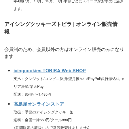
年4回(7月、10月、12月、3月)季節ごとにスイーツがお手元に届き
ます。
アイシングクッキーズトビラ | オンライン販売情
報
会員制のため、会員以外の方はオンライン販売のみになり
ます
icingcookies TOBIRA Web SHOP
支払：クレジット/コンビニ決済/翌月後払い/PayPal/銀行振込/キャ
リア決済/楽天Pay
配送：854円〜1,485円
高島屋オンラインストア
取扱：季節のアイシングクッキー缶
送料：全国一律660円/クール880円
※期間限定の取扱なので常設販売はありません