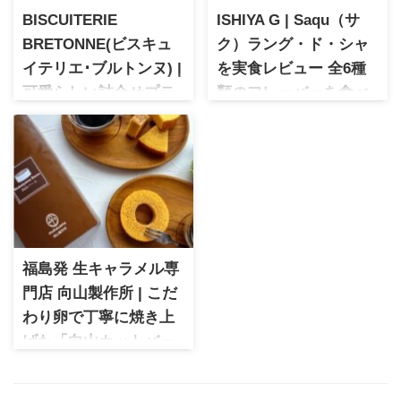
BISCUITERIE
ISHIYA G | Saqu（サ
BRETONNE(ビスキュ
ク）ラング・ド・シャ
イテリエ･ブルトンヌ) |
を実食レビュー 全6種
可愛らしい詰合せプテ
類のフレーバーを食べ
ィ・フィナンシェ アソ
比べ
ルティ(春夏限定)
ISHIYA G Saqu（サク）ラン
グ・ド・シャを実食レビュ
フランスブルターニュ地方の
ー。白い恋人のDNAを受け継
美味しい焼菓子を提供するビ
いだ人気スイーツで、ラン
スキュイテリエ･ブルトンヌ。
グ・ド・シャとチョコレート
可愛らしいサイズ感の4種類の
が織りなす上品な味わいが魅
フィナンシェの詰合せは自宅
力です。全6種類のフレーバー
でのおもてなしスイーツにぴ
福島発 生キャラメル専
を食べ比べた感想をご紹介し
ったり♡ちょっとした手土産
ます。
門店 向山製作所 | こだ
にもオススメです。
わり卵で丁寧に焼き上
げた「向山カットバー
ム ムー」
繊細な無添加生キャラメルで