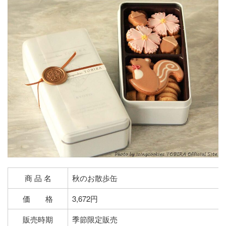
商 品 名
秋のお散歩缶
価 格
3,672円
販売時期
季節限定販売