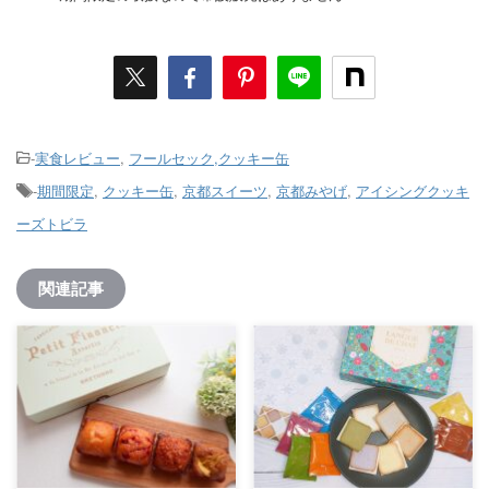
-
実食レビュー
,
フールセック,クッキー缶
-
期間限定
,
クッキー缶
,
京都スイーツ
,
京都みやげ
,
アイシングクッキ
ーズトビラ
関連記事