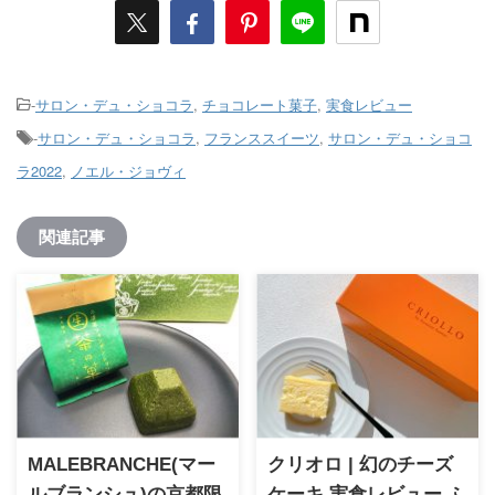
-
サロン・デュ・ショコラ
,
チョコレート菓子
,
実食レビュー
-
サロン・デュ・ショコラ
,
フランススイーツ
,
サロン・デュ・ショコ
ラ2022
,
ノエル・ジョヴィ
関連記事
MALEBRANCHE(マー
クリオロ | 幻のチーズ
ルブランシュ)の京都限
ケーキ 実食レビュー ふ