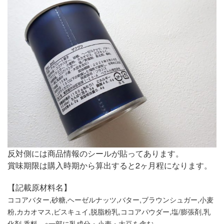
反対側には商品情報のシールが貼ってあります。
賞味期限は購入時期から算出すると2ヶ月程になります。
【記載原材料名】
ココアバター,砂糖,ヘーゼルナッツ,バター,ブラウンシュガー,小麦
粉,カカオマス,ビスキュイ,脱脂粉乳,ココアパウダー,塩/膨張剤,乳
化剤,香料 ※一部に乳成分・小麦・大豆を含む