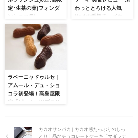
定･生茶の菓(フォンダ
わっととろける人気
ンショコラ)
No.1の看板チーズケー
「京都クオリティ」がコンセ
キ
プトの人気ブランド「マール
クリオロ 幻のチーズケーキを
ブランシュ」。京都限定で販
実食レビュー。スプーンでも
売されている生茶の菓はお濃
すくえるほどやわらかく、ふ
茶のフォンダンショコラ。香
わっととろける食感が魅力の
り高いお濃茶とチョコとの絶
人気チーズケーキです。サン
妙なハーモニーで話題のスイ
トスシェフが手がけるクリオ
ーツです♡
ロの看板商品を、実際に食べ
ラペーニャドゥルセ |
た感想とともに詳しくご紹介
します。
アムール・デュ・ショ
コラ初登場！高島屋限
定「ピーナッツプラリ
ネ」を実食
ラペーニャドゥルセ アムー
ル・デュ・ショコラ初登場
カカオサンパカ | カカオ感たっぷりのしっ
で、高島屋限定で販売された
とり上品なチョコレートケーキ「マダレナ