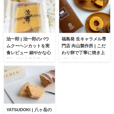
治一郎 | 治一郎のバウ
福島発 生キャラメル専
ムクーヘンカットを実
門店 向山製作所 | こだ
食レビュー 細やかな心
わり卵で丁寧に焼き上
配りが光る個包装バウ
げた「向山カットバー
ムクーヘン
ム ムー」
治一郎 治一郎のバウムクーヘ
繊細な無添加生キャラメルで
ンカットは、しっとり食感が
大人気の向山製作所。異なる
魅力の人気バウムクーヘンを
カットタイプ2種類の向山カッ
手軽に楽しめる個包装タイ
トバームムーは濃厚な卵とし
プ。フォーク付きの細やかな
っとり食感が特徴。個包装で
心配りも嬉しい、治一郎らし
手土産や自宅でのカフェタイ
さが詰まったバウムクーヘン
ムにもぴったりのバームクー
YATSUDOKI | 八ヶ岳の
カットを実食レビュー。味わ
ヘンになっています。