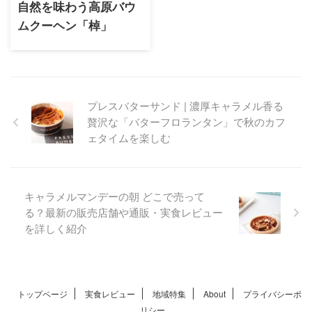
いや特徴、購入方法まで詳し
自然を味わう高原バウ
くご紹介します。
ムクーヘン「棹」
シャトレーゼのプレミアムブ
ランド「YATSUDOKI」白樺シ
ロップ入りの高原バウムクー
ヘン棹は、無添加で健康志向
の方にもおすすめの逸品
プレスバターサンド | 濃厚キャラメル香る
贅沢な「バターフロランタン」で秋のカフ
ェタイムを楽しむ
キャラメルマンデーの朝 どこで売って
る？最新の販売店舗や通販・実食レビュー
を詳しく紹介
トップページ
実食レビュー
地域特集
About
プライバシーポ
リシー