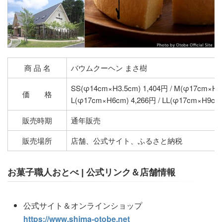
商 品 名
バウムクーヘン まさ樹
SS(φ14cm×H3.5cm) 1,404円 / M(φ17cm×H4
価 格
L(φ17cm×H6cm) 4,266円 / LL(φ17cm×H9cm
販売時期
通年販売
販売場所
店舗、公式サイト、ふるさと納税
お菓子職人おとべ | 公式リンク＆店舗情報
公式サイト＆オンラインショップ
https://www.shima-otobe.net