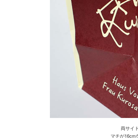
両サイ
マチが16c