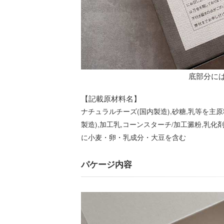
底部分に
【記載原材料名】
ナチュラルチーズ(国内製造),砂糖,乳等を主原
製造),加工乳,コーンスターチ/加工澱粉,乳化剤
に小麦・卵・乳成分・大豆を含む
パケージ内容