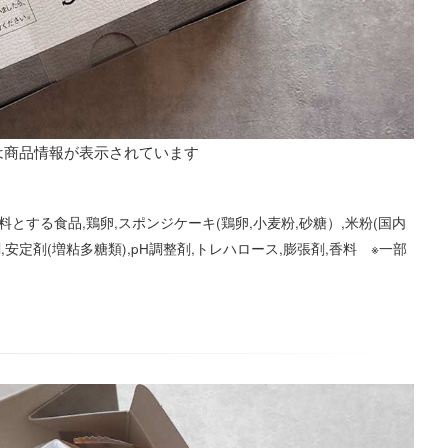
は商品情報が表示されています
料とする食品,鶏卵,スポンジケーキ(鶏卵,小麦粉,砂糖）,米粉(国内
,安定剤(増粘多糖類),pH調整剤,トレハロース,膨張剤,香料 ※一部