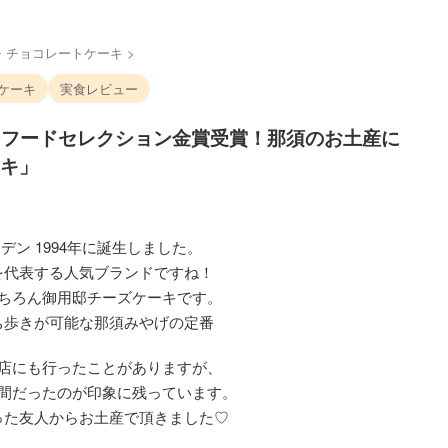
・チョコレートケーキ
>
ケーキ
実食レビュー
パンフードセレクション金賞受賞！那須のお土産に
キ」
デン 1994年に誕生しました。
を代表する人気ブランドですね！
ちろん御用邸チーズケーキです。
ち歩きが可能な那須みやげの定番
店にも行ったことがありますが、
間だったのが印象に残っています。
った友人からお土産で頂きました♡