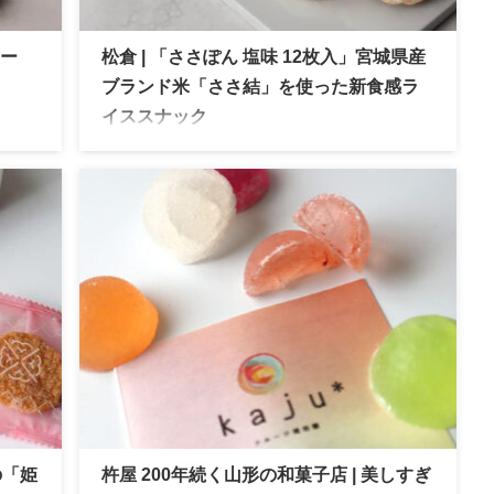
ソー
松倉 | 「ささぽん 塩味 12枚入」宮城県産
ブランド米「ささ結」を使った新食感ラ
イススナック
けと
松倉 「ささぽん 塩味 12枚入」を実食レビュ
しま
ー。宮城県大崎市産ブランド米「ささ結」を使
用した、軽やかな食感が魅力のライススナック
です。
の「姫
杵屋 200年続く山形の和菓子店 | 美しすぎ