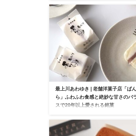
五穀豊穣を願い栃木県産コシヒカリを使用
新食感のウエハースサンド
最上川あわゆき | 老舗洋菓子店「ぱ
ら」ふわふわ食感と絶妙な甘さのバ
スで20年以上愛される銘菓
「最上川あわゆき」山形県・老舗洋菓子店
んどら」の看板商品で、雪のように溶ける
けと上品な甘さが魅力のメレンゲ菓子。地
愛される人気のおみやげです！