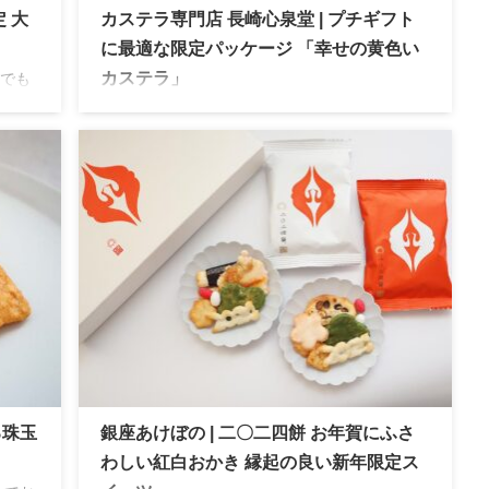
 大
カステラ専門店 長崎心泉堂 | プチギフト
に最適な限定パッケージ 「幸せの黄色い
でも
カステラ」
ッケ
様々なキャラクターとのコラボパッケージでも
アッ
人気の長崎心泉堂。イベントごとの限定パッケ
ラは
ージなど贈り物にぴったりの豊富なラインアッ
プが魅力。内祝いやプチギフト対応商品も多く
人気があります。
る珠玉
銀座あけぼの | 二〇二四餅 お年賀にふさ
わしい紅白おかき 縁起の良い新年限定ス