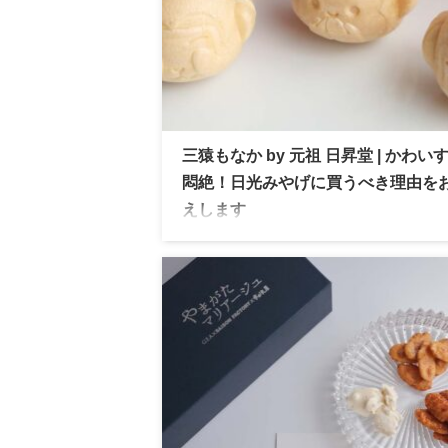
三猿もなか by 元祖 日昇堂 | かわい
悶絶！日光みやげに買うべき理由を
えします
三猿もなか 元祖 日昇堂が手掛ける日光み
日光東照宮の三猿がモチーフでキャラメル
胡桃を組み合わせた滑らかな餡が特徴で可
に心奪われること間違いなし