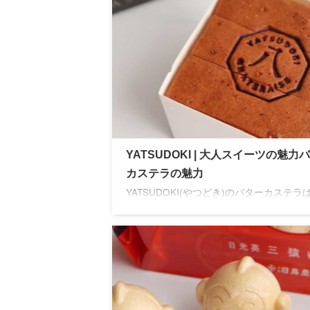
YATSUDOKI | 大人スイーツの魅力
カステラの魅力
YATSUDOKI(やつどき)のバターカステラ
な卵の風味が特徴の大人スイーツ。ちょっ
た手土産やお茶請けにぴったりです。