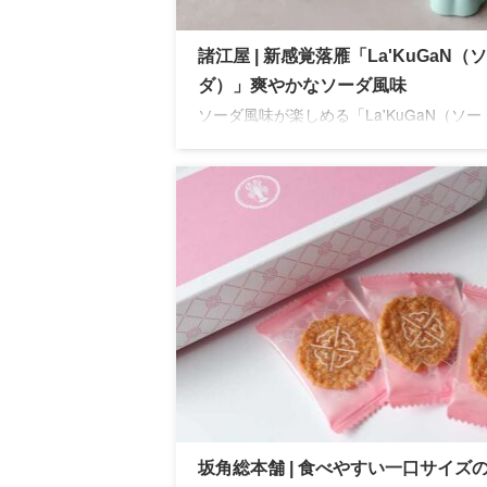
諸江屋 | 新感覚落雁「La'KuGaN（
ダ）」爽やかなソーダ風味
ソーダ風味が楽しめる「La'KuGaN（ソー
ダ）」を実食レビュー。ほろりとした口ど
上品な甘さが魅力の、新感覚の落雁を紹介
す。
坂角総本舗 | 食べやすい一口サイズ