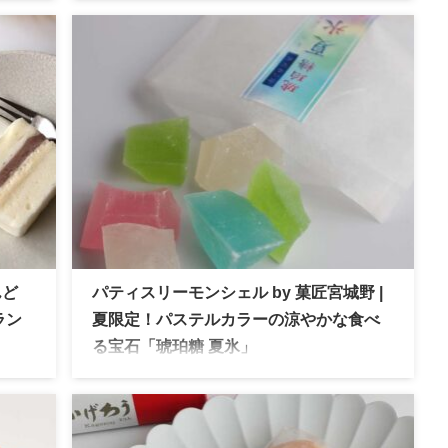
した
本店の味噌醤油を使用した極上の手焼きせんべ
いは秋田のお土産に最適！
んど
パティスリーモンシェル by 菓匠宮城野 |
ラン
夏限定！パステルカラーの涼やかな食べ
る宝石「琥珀糖 夏氷」
「ぱ
パティスリーモンシェル 夏限定 涼やかなパステ
口ど
ルカラーの食べる宝石「琥珀糖夏氷」シャリシ
元で
ャリ食感でちょっとした贈り物にぴったり！