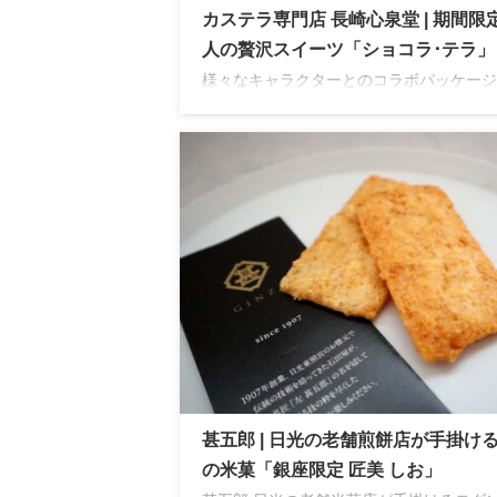
カステラ専門店 長崎心泉堂 | 期間限定
人の贅沢スイーツ「ショコラ･テラ」
様々なキャラクターとのコラボパッケージ
人気の長崎心泉堂。イベントごとの限定パ
ージなど贈り物にぴったりの豊富なライン
プが魅力。期間限定のWチョコ配合カステ
オススメ！
甚五郎 | 日光の老舗煎餅店が手掛け
の米菓「銀座限定 匠美 しお」