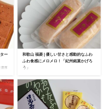
バター
和歌山 福菱 | 優しい甘さと感動的なふわ
ふわ食感にメロメロ！「紀州銘菓かげろ
は濃厚
う」
とし
和歌山 福菱 紀州銘菓 かげろう」 外はさっくり
中はふんわりの感動的な食感が特徴。和歌山を
代表する銘菓としておみやげに大人気です