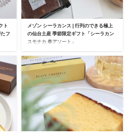
クト
メゾン シーラカンス | 行列のできる極上
がたフ
の仙台土産 季節限定ギフト「シーラカン
スモナカ 春アソート」
やま
メゾン シーラカンス | カズノリイケダの新形態
で人
として2021年に誕生。イズニーバターたっぷり
セゾ
のバターモナカは極上の味わい！春限定のアソ
する
ートは贈り物におすすめ！
極上の