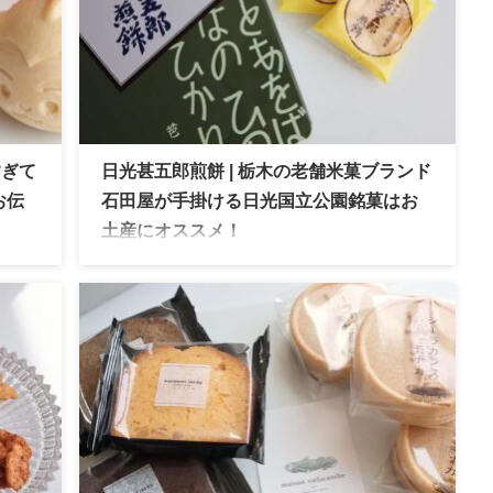
すぎて
日光甚五郎煎餅 | 栃木の老舗米菓ブランド
お伝
石田屋が手掛ける日光国立公園銘菓はお
土産にオススメ！
やげ。
石田屋は日光市に1907年に創業した老舗米菓店
餡に
で、数多くの賞を受けています。日光甚五郎煎
愛さ
餅は、バター風味のソフトな味わいが特徴でお
土産として人気です。