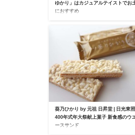
ゆかり」はカジュアルテイストでお
におすすめ
坂角総本舗の看板商品ゆかりを一口サイズ
た「姫ゆかり」を実食レビュー。天然海老
味を閉じ込めた味わいそのままに、カジュ
テイストなおみやげのおすすめ
葵乃ひかり by 元祖 日昇堂 | 日光東
400年式年大祭献上菓子 新食感のウ
ースサンド
葵乃ひかり | 日光東照宮400年式年大祭献