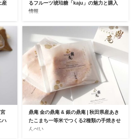
土産
るフルーツ琥珀糖「kaju」の魅力と購入
情報
にし
杵屋 1811年創業の山形の老舗和菓子店。華やか
の旨
な見た目と果汁の美味しさがつまった「kaju」
アル
は話題の琥珀糖。購入できる店舗や通販情報を
ご紹介！
照宮
鼎庵 金の鼎庵 & 銀の鼎庵 | 秋田県産あき
エハ
たこまち一等米でつくる2種類の手焼きせ
んべい
上菓子
鼎庵 金の鼎庵 秋田県産あきたこまちと老舗石孫